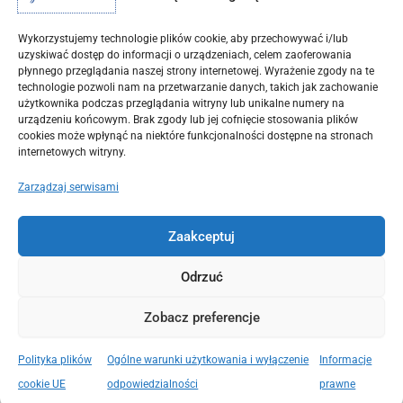
Wykorzystujemy technologie plików cookie, aby przechowywać i/lub
uzyskiwać dostęp do informacji o urządzeniach, celem zaoferowania
płynnego przeglądania naszej strony internetowej. Wyrażenie zgody na te
technologie pozwoli nam na przetwarzanie danych, takich jak zachowanie
użytkownika podczas przeglądania witryny lub unikalne numery na
urządzeniu końcowym. Brak zgody lub jej cofnięcie stosowania plików
cookies może wpłynąć na niektóre funkcjonalności dostępne na stronach
internetowych witryny.
Polski
Zarządzaj serwisami
Regulamin
Polityka prywatności
Zaakceptuj
Polityka cookies (EU)
Odrzuć
Zobacz preferencje
Copyright © 2026 | Agnieszka Kumor | Design by Carine -
Digit2Go
Polityka plików
Ogólne warunki użytkowania i wyłączenie
Informacje
cookie UE
odpowiedzialności
prawne