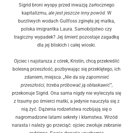
Sigrid broni wyspy przed inwazją żarłocznego
kapitalizmu,
ale jest jeszcze inny powód.
W
burzliwych wodach Gullfoss zginęła jej matka,
polska imigrantka Laura. Samobójstwo czy
tragiczny wypadek? Jej śmierć pozostaje zagadką
dla jej bliskich i całej wioski.
Ojciec i najstarsza z córek, Kristín, chcą przekreślić
bolesną przeszłość, pozbywając się przeklętego, ich
zdaniem, miejsca.
„Nie da się zapomnieć
przeszłości, trzeba próbować ją obłaskawić”
,
przekonuje Sigrid. Ona sama nigdy nie wyleczyła się
z traumy po śmierci matki, a jedynie nauczyła się z
nią żyć. Dążenia rodzeństwa rozbijają się o
nagromadzone latami sekrety i kłamstwa. Wrzód
narasta i należy go przeciąć: ojciec zwołuje zebranie