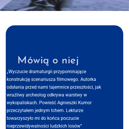
Mówią o niej
„Wyczucie dramaturgii przypominające
„Wa
konstrukcję scenariusza filmowego. Autorka
się
odsłania przed nami tajemnice przeszłości, jak
El
wrażliwy archeolog odkrywa warstwy w
Tum
wykopaliskach. Powieść Agnieszki Kumor
przeczytałem jednym tchem. Lekturze
towarzyszyło mi do końca poczucie
nieprzewidywalności ludzkich losów”