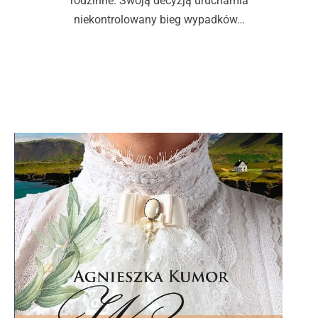
rodzinne. Swoją decyzją uruchamia
niekontrolowany bieg wypadków…