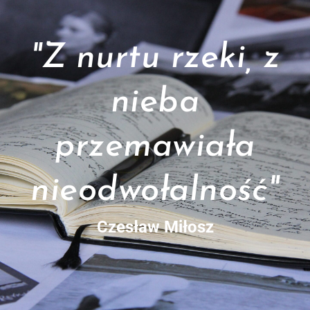
"Z nurtu rzeki, z
nieba
przemawiała
nieodwołalność"
Czesław Miłosz