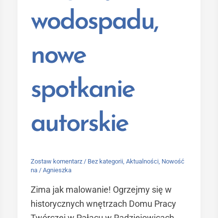
wodospadu,
nowe
spotkanie
autorskie
Zostaw komentarz
/
Bez kategorii
,
Aktualności
,
Nowość
na
/
Agnieszka
Zima jak malowanie! Ogrzejmy się w
historycznych wnętrzach Domu Pracy
Twórczej w Pałacu w Radziejowicach