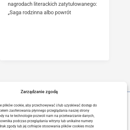
nagrodach literackich zatytułowanego:
„Saga rodzinna albo powrót
Zarządzanie zgodą
e plików cookie, aby przechowywać i/lub uzyskiwać dostęp do
 celem zaoferowania płynnego przeglądania naszej strony
ody na te technologie pozwoli nam na przetwarzanie danych,
ości
kownika podczas przeglądania witryny lub unikalne numery
 (EU)
ak zgody lub jej cofnięcie stosowania plików cookies może