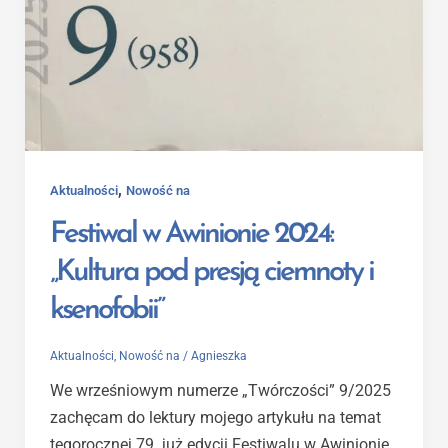
,
Aktualności
Nowość na
Festiwal w Awinionie 2024:
„Kultura pod presją ciemnoty i
ksenofobii”
Aktualności
,
Nowość na
/
Agnieszka
We wrześniowym numerze „Twórczości” 9/2025
zachęcam do lektury mojego artykułu na temat
tegorocznej 79. już edycji Festiwalu w Awinionie