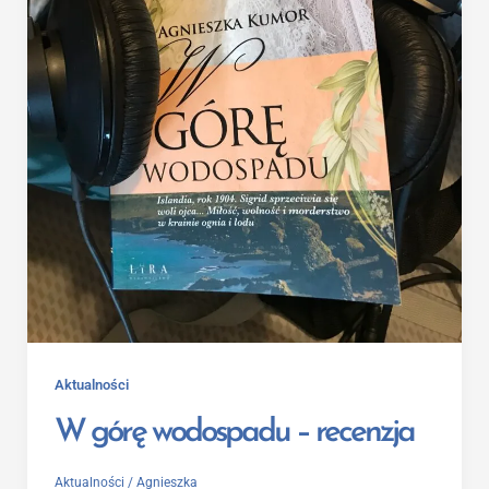
Aktualności
W górę wodospadu – recenzja
Aktualności
/
Agnieszka