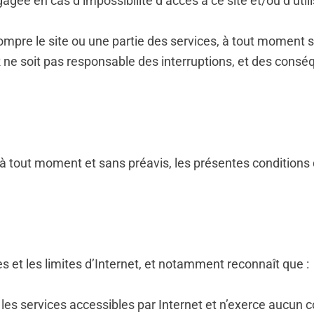
gagée en cas d’impossibilité d’accès à ce site et/ou d’util
ompre le site ou une partie des services, à tout moment s
R ne soit pas responsable des interruptions, et des cons
 à tout moment et sans préavis, les présentes conditions d
es et les limites d’Internet, et notamment reconnaît que :
s services accessibles par Internet et n’exerce aucun co