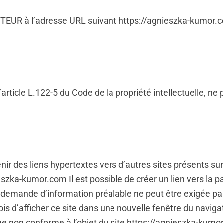
l’EDITEUR à l’adresse URL suivant https://agnieszka-kumor.
ticle L.122-5 du Code de la propriété intellectuelle, ne pe
ir des liens hypertextes vers d’autres sites présents sur 
ieszka-kumor.com Il est possible de créer un lien vers la 
emande d’information préalable ne peut être exigée par l’é
utefois d’afficher ce site dans une nouvelle fenêtre du navi
me non conforme à l’objet du site https://agnieszka-kumo