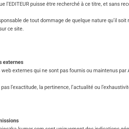
l’EDITEUR puisse être recherché à ce titre, et sans reco
onsable de tout dommage de quelque nature qu’il soit résu
ur ce site.
s externes
es web externes qui ne sont pas fournis ou maintenus par 
as l’exactitude, la pertinence, l’actualité ou l’exhaustivi
missions
agnieszka-kumor.com sont uniquement des indications gén