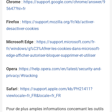
Chrome
:
https://support.google.com/chrome/answer/9
5647?hl=fr
Firefox
:
https://support.mozilla.org/fr/kb/activer-
desactiver-cookies
Microsoft Edge
:
https://support.microsoft.com/fr-
fr/windows/g%C3%A9rer-les-cookies-dans-microsoft-
edge-afficher-autoriser-bloquer-supprimer-et-utiliser
Opera
:
https://help.opera.com/en/latest/security-and-
privacy/#tracking
Safari
:
https://support.apple.com/kb/PH21411?
viewlocale=fr_FR&locale=fr_FR
Pour de plus amples informations concernant les outils